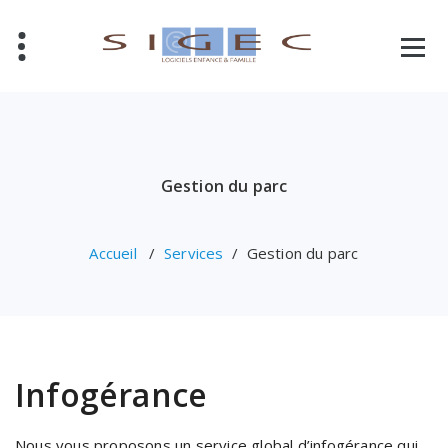
Aller
au
contenu
Gestion du parc
Accueil
/
Services
/
Gestion du parc
Infogérance
Nous vous proposons un service global d’infogérance qui